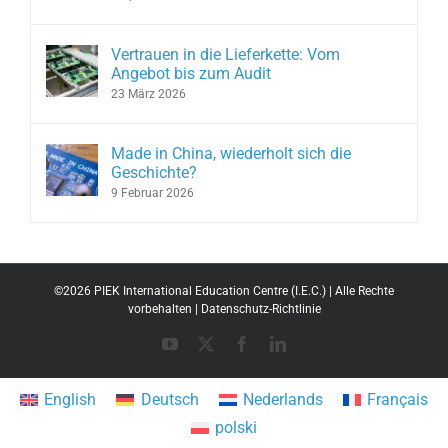
Vertrauen in die Lieferkette: Vom
Angebot bis zum Audit
23 März 2026
Made in China, wiederholt sich die
Geschichte?
9 Februar 2026
©
2026 PIEK International Education Centre (I.E.C.) | Alle Rechte
vorbehalten |
Datenschutz-Richtlinie
YouTube
X
Facebook
LinkedIn
English
Deutsch
Nederlands
Français
polski