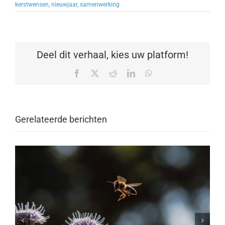
kerstwensen
,
nieuwjaar
,
samenwerking
Deel dit verhaal, kies uw platform!
Facebook
X
Reddit
LinkedIn
WhatsApp
Gerelateerde berichten
PIEK training steunt Stichting Jarige