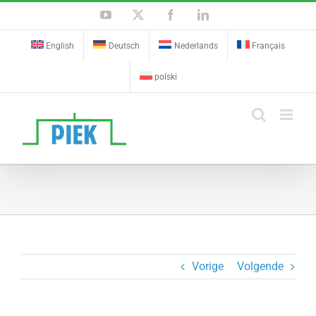
Ga
YouTube
X
Facebook
LinkedIn
naar
inhoud
English
Deutsch
Nederlands
Français
polski
Vorige
Volgende