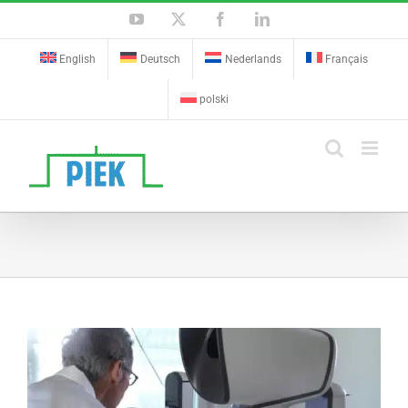
Skip
YouTube
X
Facebook
LinkedIn
to
content
English
Deutsch
Nederlands
Français
polski